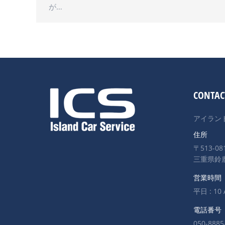
が…
CONTAC
アイラン
住所
〒513-08
三重県鈴鹿
営業時間
平日 : 10 
電話番号
050-8885