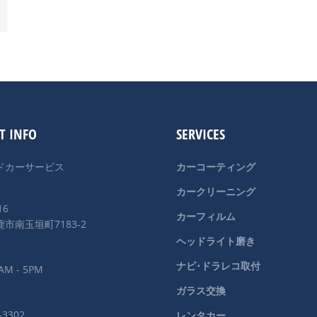
T INFO
SERVICES
ドカーサービス
カーコーティング
カークリーニング
16
カーフィルム
市南玉垣町7183-2
ヘッドライト磨き
ナビ･ドラレコ取付
AM - 5PM
ガラス交換
-3302
レンタカー