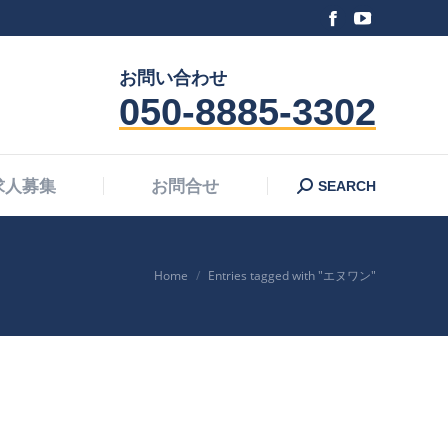
Facebook
YouTube
Search:
求人募集
お問合せ
SEARCH
page
page
お問い合わせ
opens
opens
050-8885-3302
in
in
new
new
window
window
Search:
求人募集
お問合せ
SEARCH
You are here:
Home
Entries tagged with "エヌワン"