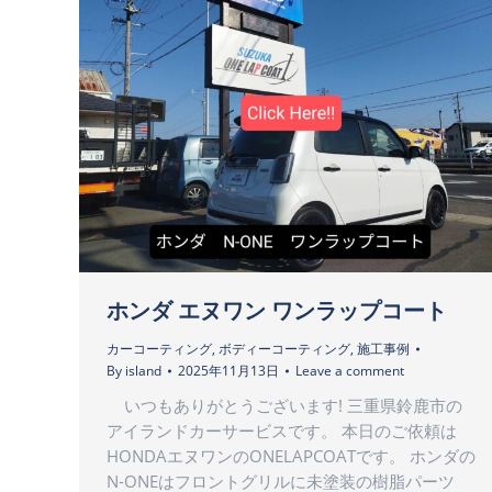
ホンダ エヌワン ワンラップコート
カーコーティング
,
ボディーコーティング
,
施工事例
By
island
2025年11月13日
Leave a comment
いつもありがとうございます! 三重県鈴鹿市の
アイランドカーサービスです。 本日のご依頼は
HONDAエヌワンのONELAPCOATです。 ホンダの
N-ONEはフロントグリルに未塗装の樹脂パーツ