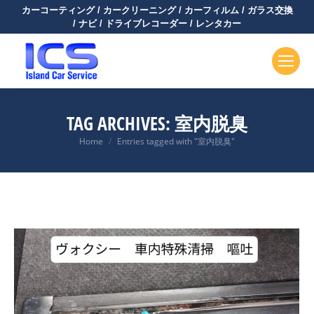
カーコーティング / カークリーニング / カーフィルム / ガラス交換
/ ナビ / ドライブレコーダー / レンタカー
TAG ARCHIVES:
室内脱臭
You are here:
Home
Entries tagged with "室内脱臭"