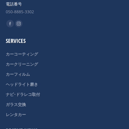
電話番号
050-8885-3302
Find us on:
Facebook
Instagram
page
page
SERVICES
opens
opens
in
in
カーコーティング
new
new
カークリーニング
window
window
カーフィルム
ヘッドライト磨き
ナビ･ドラレコ取付
ガラス交換
レンタカー