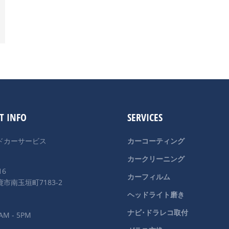
T INFO
SERVICES
ドカーサービス
カーコーティング
カークリーニング
16
カーフィルム
市南玉垣町7183-2
ヘッドライト磨き
ナビ･ドラレコ取付
AM - 5PM