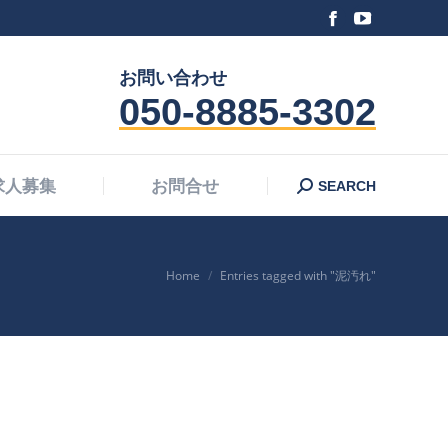
Facebook
YouTube
Search:
求人募集
お問合せ
SEARCH
page
page
お問い合わせ
opens
opens
050-8885-3302
in
in
new
new
window
window
Search:
求人募集
お問合せ
SEARCH
You are here:
Home
Entries tagged with "泥汚れ"