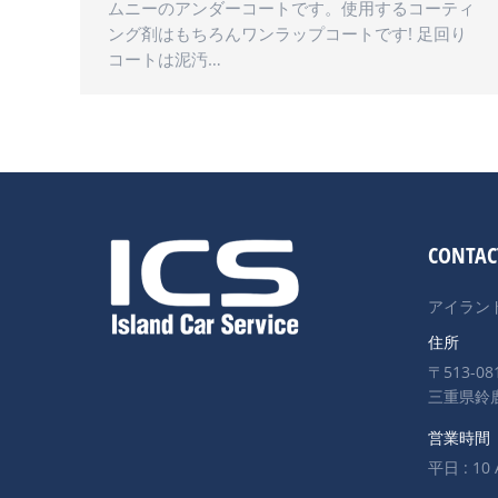
ムニーのアンダーコートです。使用するコーティ
ング剤はもちろんワンラップコートです! 足回り
コートは泥汚…
CONTAC
アイラン
住所
〒513-08
三重県鈴鹿
営業時間
平日 : 10 