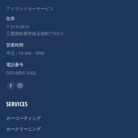
アイランドカーサービス
住所
〒513-0816
三重県鈴鹿市南玉垣町7183-2
営業時間
平日 : 10 AM - 5PM
電話番号
050-8885-3302
Find us on:
Facebook
Instagram
page
page
SERVICES
opens
opens
in
in
カーコーティング
new
new
カークリーニング
window
window