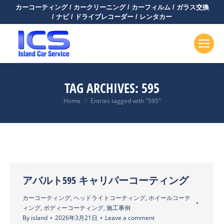
カーコーティング / カークリーニング / カーフィルム / ガラス交換
/ ナビ / ドライブレコーダー / レンタカー
TAG ARCHIVES:
595
You are here:
Home
Entries tagged with "595"
アバルト595 キャリパーコーティング
カーコーティング
,
ヘッドライトコーティング
,
ホイールコーテ
ィング
,
ボディーコーティング
,
施工事例
By
island
2026年3月21日
Leave a comment