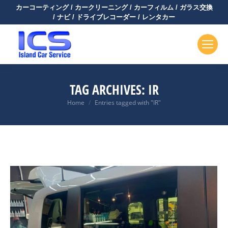
カーコーティング / カークリーニング / カーフィルム / ガラス交換
/ ナビ / ドライブレコーダー / レンタカー
TAG ARCHIVES:
IR
You are here:
Home
Entries tagged with "IR"