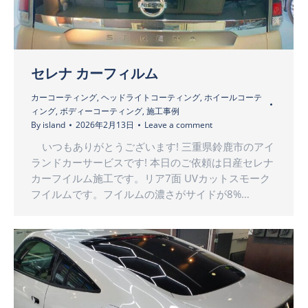
セレナ カーフィルム
カーコーティング
,
ヘッドライトコーティング
,
ホイールコーテ
ィング
,
ボディーコーティング
,
施工事例
By
island
2026年2月13日
Leave a comment
いつもありがとうございます! 三重県鈴鹿市のアイ
ランドカーサービスです! 本日のご依頼は日産セレナ
カーフイルム施工です。リア7面 UVカットスモーク
フイルムです。フイルムの濃さがサイドが8%…