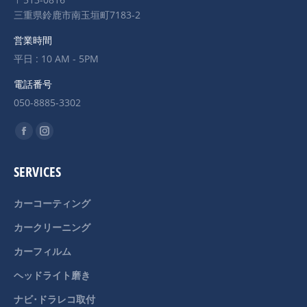
三重県鈴鹿市南玉垣町7183-2
営業時間
平日 : 10 AM - 5PM
電話番号
050-8885-3302
Find us on:
Facebook
Instagram
page
page
SERVICES
opens
opens
in
in
カーコーティング
new
new
カークリーニング
window
window
カーフィルム
ヘッドライト磨き
ナビ･ドラレコ取付