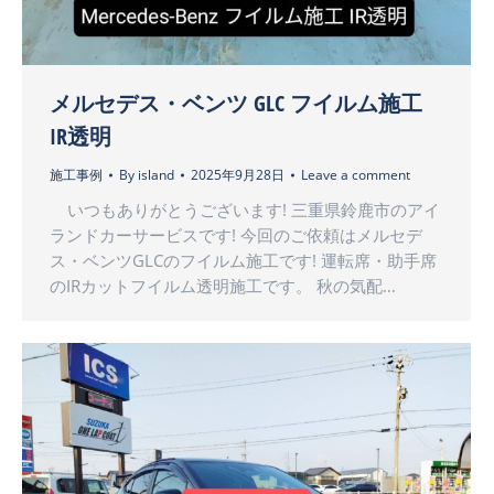
メルセデス・ベンツ GLC フイルム施工
IR透明
施工事例
By
island
2025年9月28日
Leave a comment
いつもありがとうございます! 三重県鈴鹿市のアイ
ランドカーサービスです! 今回のご依頼はメルセデ
ス・ベンツGLCのフイルム施工です! 運転席・助手席
のIRカットフイルム透明施工です。 秋の気配…