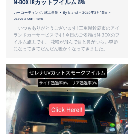
N-BOX IRカットフイルム 8%
カーコーティング
,
施工事例
By
island
2026年3月18日
Leave a comment
いつもありがとうございます! 三重県鈴鹿市のアイ
ランドカーサービスです! 今日のご依頼はN-BOXのフ
イルム施工です。 花粉が飛んで目と鼻がつらい季節
になってきてだんだん暖かくなってきました。…