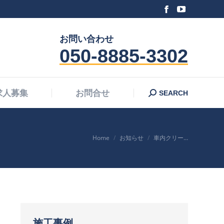
Facebook
YouTube
Search:
求人募集
お問合せ
SEARCH
page
page
お問い合わせ
opens
opens
050-8885-3302
in
in
new
new
window
window
Search:
求人募集
お問合せ
SEARCH
You are here:
Home
お知らせ
車内クリー…
施工事例