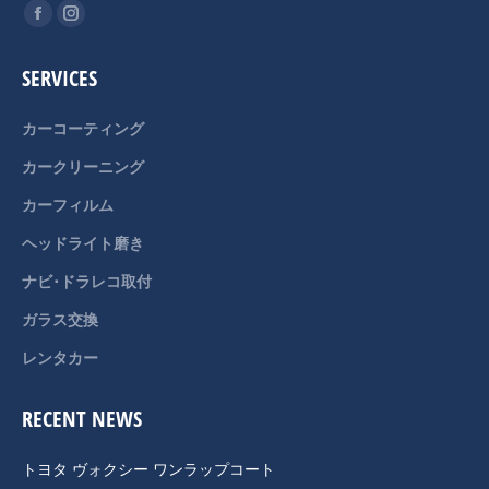
Find us on:
Facebook
Instagram
page
page
SERVICES
opens
opens
in
in
カーコーティング
new
new
カークリーニング
window
window
カーフィルム
ヘッドライト磨き
ナビ･ドラレコ取付
ガラス交換
レンタカー
RECENT NEWS
トヨタ ヴォクシー ワンラップコート