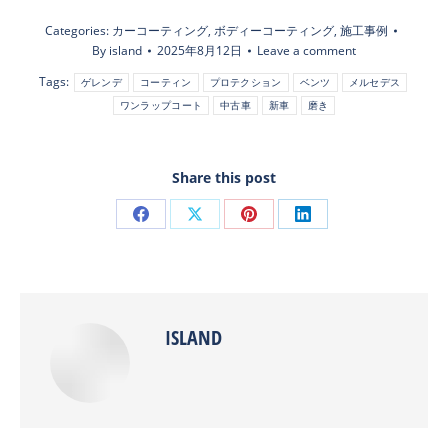
Categories:
カーコーティング
,
ボディーコーティング
,
施工事例
By
island
2025年8月12日
Leave a comment
Tags:
ゲレンデ
コーティン
プロテクション
ベンツ
メルセデス
ワンラップコート
中古車
新車
磨き
Share this post
Share
Share
Share
Share
on
on
on
on
Facebook
X
Pinterest
LinkedIn
ISLAND