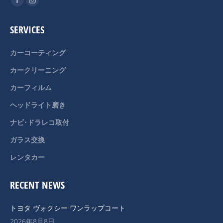
Facebook
Instagram
page
page
SERVICES
opens
opens
in
in
カーコーティング
new
new
カークリーニング
window
window
カーフィルム
ヘッドライト磨き
ナビ･ドラレコ取付
ガラス交換
レンタカー
RECENT NEWS
トヨタ ヴォクシー ワンラップコート
2026年8月8日