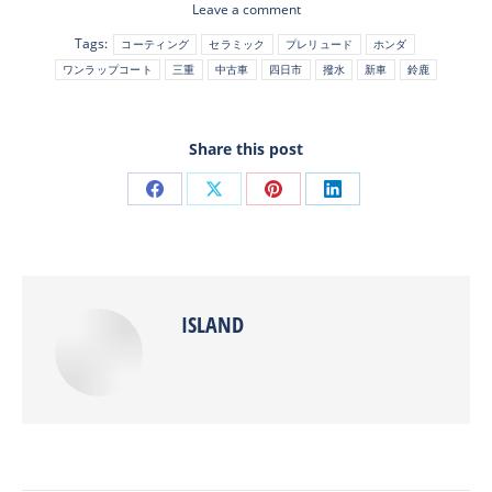
Leave a comment
Tags:
コーティング
セラミック
プレリュード
ホンダ
ワンラップコート
三重
中古車
四日市
撥水
新車
鈴鹿
Share this post
Share
Share
Share
Share
on
on
on
on
Facebook
X
Pinterest
LinkedIn
ISLAND