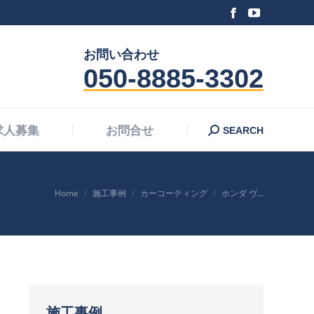
Facebook
YouTube
Search:
求人募集
お問合せ
SEARCH
page
page
お問い合わせ
opens
opens
050-8885-3302
in
in
new
new
window
window
Search:
求人募集
お問合せ
SEARCH
You are here:
Home
施工事例
カーコーティング
ホンダ ヴ…
施工事例