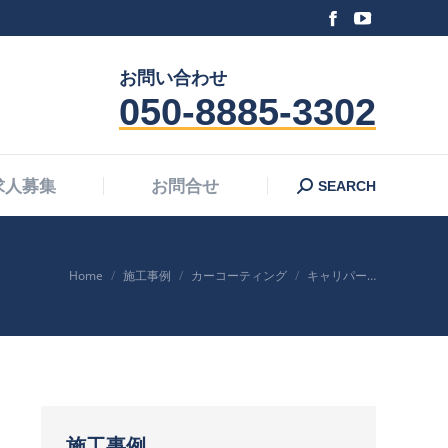
Facebook
YouTube
Search:
求人募集
お問合せ
SEARCH
page
page
お問い合わせ
opens
opens
050-8885-3302
in
in
new
new
window
window
Search:
求人募集
お問合せ
SEARCH
You are here:
Home
施工事例
カーコーティング
キャリパー…
施工事例