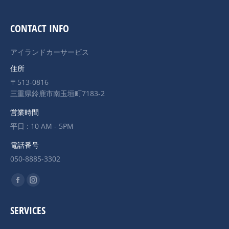
CONTACT INFO
アイランドカーサービス
住所
〒513-0816
三重県鈴鹿市南玉垣町7183-2
営業時間
平日 : 10 AM - 5PM
電話番号
050-8885-3302
Find us on:
Facebook
Instagram
page
page
SERVICES
opens
opens
in
in