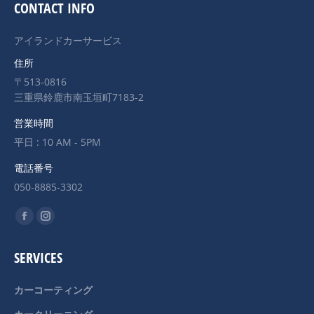
CONTACT INFO
アイランドカーサービス
住所
〒513-0816
三重県鈴鹿市南玉垣町7183-2
営業時間
平日 : 10 AM - 5PM
電話番号
050-8885-3302
Find us on:
Facebook
Instagram
page
page
SERVICES
opens
opens
in
in
カーコーティング
new
new