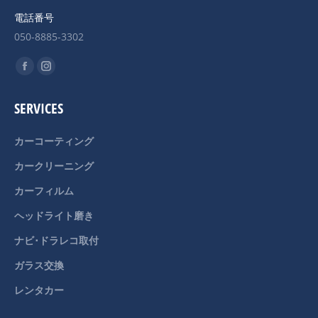
電話番号
050-8885-3302
Find us on:
Facebook
Instagram
page
page
SERVICES
opens
opens
in
in
カーコーティング
new
new
カークリーニング
window
window
カーフィルム
ヘッドライト磨き
ナビ･ドラレコ取付
ガラス交換
レンタカー