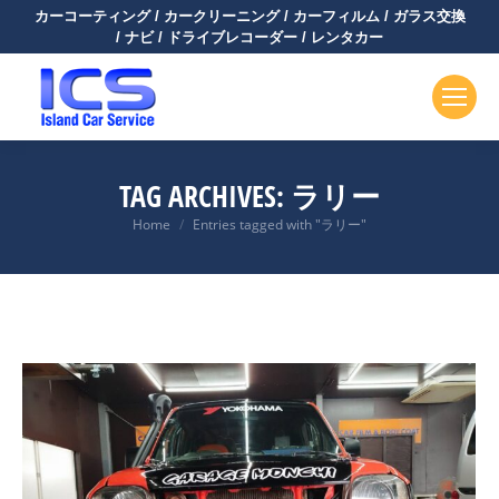
カーコーティング / カークリーニング / カーフィルム / ガラス交換
/ ナビ / ドライブレコーダー / レンタカー
TAG ARCHIVES:
ラリー
You are here:
Home
Entries tagged with "ラリー"