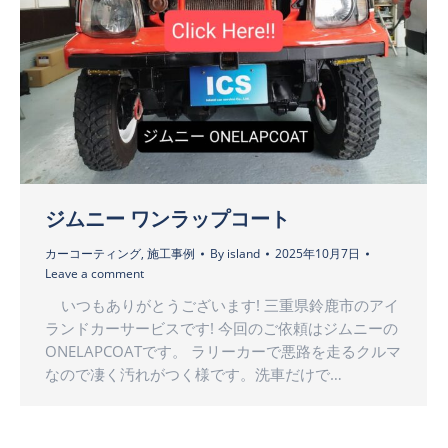
ジムニー ワンラップコート
カーコーティング
,
施工事例
By
island
2025年10月7日
Leave a comment
いつもありがとうございます! 三重県鈴鹿市のアイ
ランドカーサービスです! 今回のご依頼はジムニーの
ONELAPCOATです。 ラリーカーで悪路を走るクルマ
なので凄く汚れがつく様です。洗車だけで…