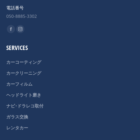
電話番号
050-8885-3302
Find us on:
Facebook
Instagram
page
page
SERVICES
opens
opens
in
in
カーコーティング
new
new
カークリーニング
window
window
カーフィルム
ヘッドライト磨き
ナビ･ドラレコ取付
ガラス交換
レンタカー