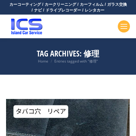
カーコーティング / カークリーニング / カーフィルム / ガラス交換
/ ナビ / ドライブレコーダー / レンタカー
TAG ARCHIVES:
修理
You are here:
Home
Entries tagged with "修理"