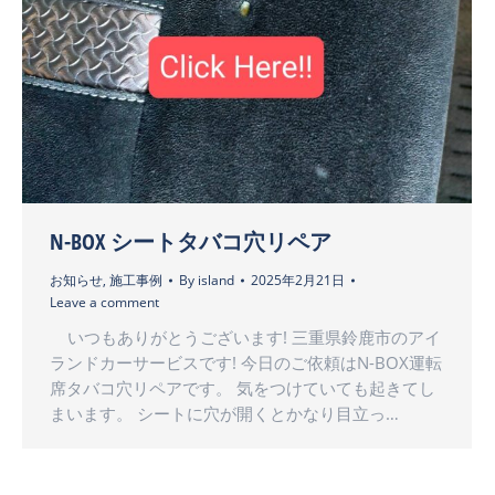
N-BOX シートタバコ穴リペア
お知らせ
,
施工事例
By
island
2025年2月21日
Leave a comment
いつもありがとうございます! 三重県鈴鹿市のアイ
ランドカーサービスです! 今日のご依頼はN-BOX運転
席タバコ穴リペアです。 気をつけていても起きてし
まいます。 シートに穴が開くとかなり目立っ…